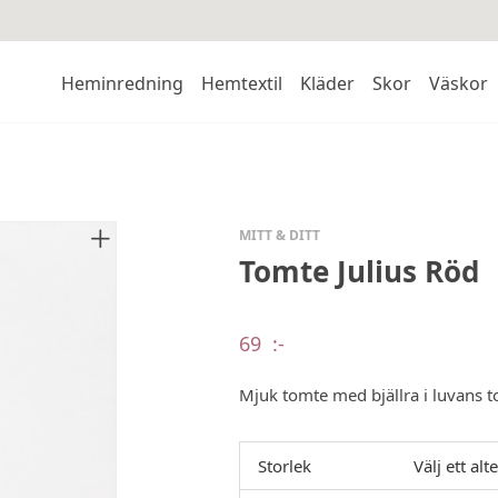
Heminredning
Hemtextil
Kläder
Skor
Väskor
MITT & DITT
Tomte Julius Röd
69
:-
Mjuk tomte med bjällra i luvans t
Storlek
Välj ett alt