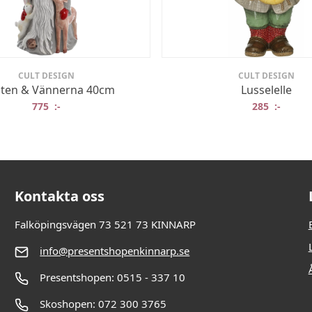
CULT DESIGN
CULT DESIGN
ten & Vännerna 40cm
Lusselelle
775
:-
285
:-
Kontakta oss
Falköpingsvägen 73 521 73 KINNARP
info@presentshopenkinnarp.se
Presentshopen: 0515 - 337 10
Skoshopen: 072 300 3765