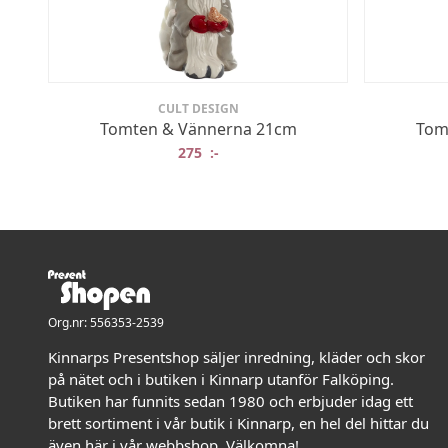
CULT DESIGN
Tomten & Vännerna 21cm
Tom
275
:-
Org.nr: 556353-2539
Kinnarps Presentshop säljer inredning, kläder och skor
på nätet och i butiken i Kinnarp utanför Falköping.
Butiken har funnits sedan 1980 och erbjuder idag ett
brett sortiment i vår butik i Kinnarp, en hel del hittar du
även här i vår webbshop. Välkomna!