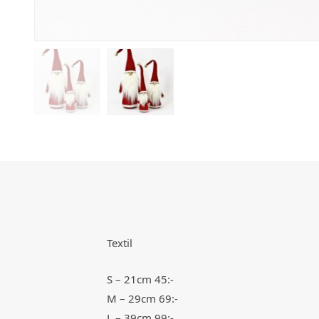
Textil
S – 21cm 45:-
M – 29cm 69:-
L – 39cm 99:-