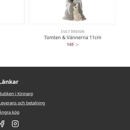
CULT DESIGN
Tomten & Vännerna 11cm
145
:-
Länkar
Butiken i Kinnarp
Leverans och betalning
Ångra köp