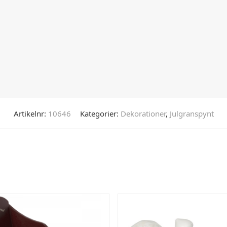
Artikelnr:
10646
Kategorier:
Dekorationer
,
Julgranspynt