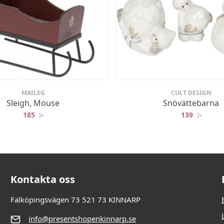
MAILEG
CULT DESIGN
Sleigh, Mouse
Snövättebarna
185
:-
139
:-
Kontakta oss
Falköpingsvägen 73 521 73 KINNARP
info@presentshopenkinnarp.se