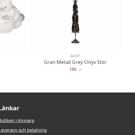
ALOT
Gran Metall Grey Onyx Stor
185
:-
Länkar
Butiken i Kinnarp
Leverans och betalning