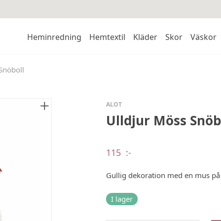
Heminredning
Hemtextil
Kläder
Skor
Väskor
Snöboll
ALOT
Ulldjur Möss Snöb
115
:-
Gullig dekoration med en mus på 
I lager