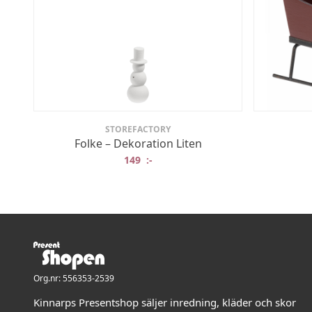
STOREFACTORY
Folke – Dekoration Liten
149
:-
Org.nr: 556353-2539
Kinnarps Presentshop säljer inredning, kläder och skor