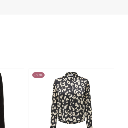
-
50
%