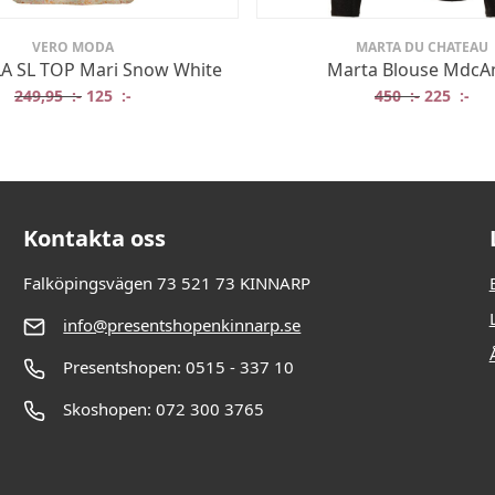
VERO MODA
MARTA DU CHATEAU
A SL TOP Mari Snow White
Marta Blouse MdcA
Det ursprungliga priset var: 249,95 :-.
Det nuvarande priset är: 125 :-.
Det urspr
Det
249,95
:-
125
:-
450
:-
225
:-
Kontakta oss
Falköpingsvägen 73 521 73 KINNARP
info@presentshopenkinnarp.se
Presentshopen: 0515 - 337 10
Skoshopen: 072 300 3765