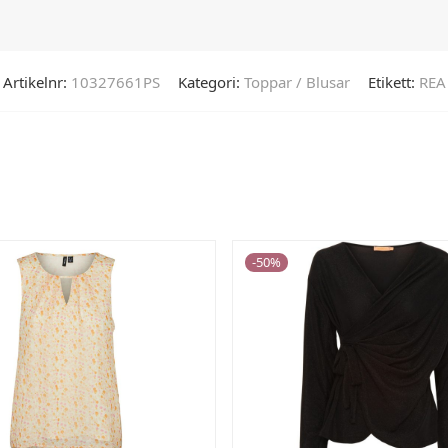
Artikelnr:
10327661PS
Kategori:
Toppar / Blusar
Etikett:
REA
-
50
%