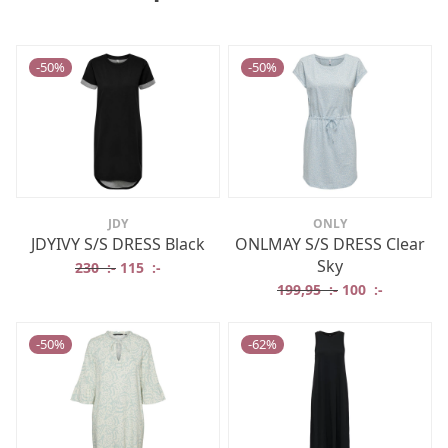
-
50
%
-
50
%
JDY
ONLY
JDYIVY S/S DRESS Black
ONLMAY S/S DRESS Clear
Sky
Det ursprungliga priset var: 230 :-.
Det nuvarande priset är: 115 :-.
230
:-
115
:-
Det ursprungliga
Det nuvar
199,95
:-
100
:-
-
50
%
-
62
%