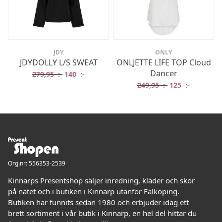
JDY
ONLY
JDYDOLLY L/S SWEAT
ONLJETTE LIFE TOP Cloud
Dancer
Det ursprungliga priset var: 279,95 :-.
Det nuvarande priset är: 140 :-.
279,95
:-
140
:-
Det ursprungliga
Det nuvar
249,95
:-
125
:-
Org.nr: 556353-2539
Kinnarps Presentshop säljer inredning, kläder och skor
på nätet och i butiken i Kinnarp utanför Falköping.
Butiken har funnits sedan 1980 och erbjuder idag ett
brett sortiment i vår butik i Kinnarp, en hel del hittar du