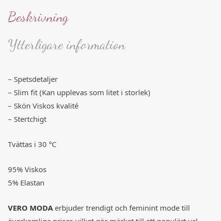
Beskrivning
Ytterligare information
– Spetsdetaljer
– Slim fit (Kan upplevas som litet i storlek)
– Skön Viskos kvalité
– Stertchigt
Tvättas i 30 °C
95% Viskos
5% Elastan
VERO MODA
erbjuder trendigt och feminint mode till
överkomliga priser, vilket gör märket till ett populärt val