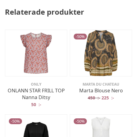
Relaterade produkter
-
50
%
ONLY
MARTA DU CHATEAU
ONLANN STAR FRILL TOP
Marta Blouse Nero
Nanna Ditsy
Det ursprungliga 
Det nuvaran
450
:-
225
:-
50
:-
-
50
%
-
50
%