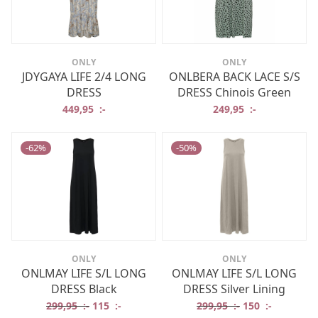
ONLY
ONLY
JDYGAYA LIFE 2/4 LONG
ONLBERA BACK LACE S/S
DRESS
DRESS Chinois Green
449,95
:-
249,95
:-
-
62
%
-
50
%
ONLY
ONLY
ONLMAY LIFE S/L LONG
ONLMAY LIFE S/L LONG
DRESS Black
DRESS Silver Lining
Det ursprungliga priset var: 299,95 :-.
Det nuvarande priset är: 115 :-.
Det ursprungliga
Det nuvar
299,95
:-
115
:-
299,95
:-
150
:-