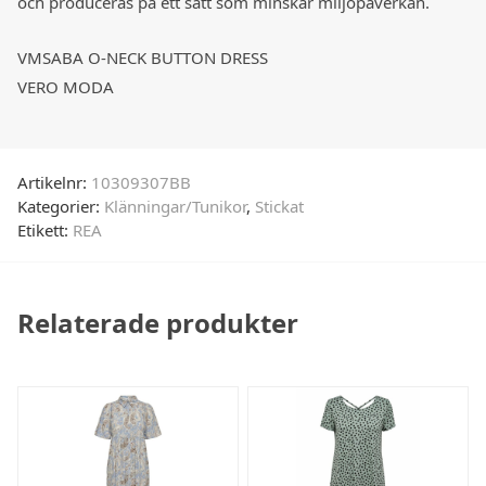
och produceras på ett sätt som minskar miljöpåverkan.
VMSABA O-NECK BUTTON DRESS
VERO MODA
Artikelnr:
10309307BB
Kategorier:
Klänningar/Tunikor
,
Stickat
Etikett:
REA
Relaterade produkter