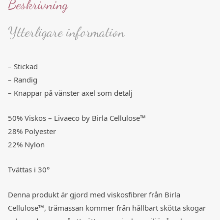
Beskrivning
Ytterligare information
– Stickad
– Randig
– Knappar på vänster axel som detalj
50% Viskos – Livaeco by Birla Cellulose™
28% Polyester
22% Nylon
Tvättas i 30°
Denna produkt är gjord med viskosfibrer från Birla
Cellulose™, trämassan kommer från hållbart skötta skogar