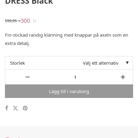
DRESS Black
300
:-
599,95
:-
Det
Det
ursprungliga
nuvarande
priset
priset
Fin-stickad randig klänning med knappar på axeln som en
var:
är:
599,95 :-.
300 :-.
extra detalj.
Storlek
Välj ett alternativ
Lägg till i varukorg