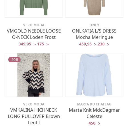
VERO MODA
ONLY
VMGOLD NEEDLE LOOSE
ONLKATIA L/S DRESS
O-NECK Loden Frost
Mocha Meringue
Det ursprungliga priset var: 349,95 :-.
Det nuvarande priset är: 175 :-.
Det ursprungliga
Det nuvar
349,95
:-
175
:-
459,95
:-
230
:-
-
50
%
VERO MODA
MARTA DU CHATEAU
VMKALINA HICHNECK
Marta Knit MdcDagmar
LONG PULLOVER Brown
Celeste
Lentil
450
:-