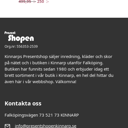
Det ursprungliga priset var: 499,95 :-.
Det nuvarande priset är: 250 :-.
499,95
:-
250
:-
Org.nr: 556353-2539
Kinnarps Presentshop säljer inredning, kläder och skor
på nätet och i butiken i Kinnarp utanför Falköping.
Butiken har funnits sedan 1980 och erbjuder idag ett
brett sortiment i vår butik i Kinnarp, en hel del hittar du
även här i vår webbshop. Välkomna!
Kontakta oss
Falköpingsvägen 73 521 73 KINNARP
info@presentshopenkinnarp.se