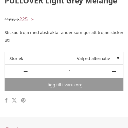
PULLOVER Light Grey Melange
225
:-
449,95
:-
Det
Det
ursprungliga
nuvarande
priset
priset
Stickad tröja med abstrakta ränder som gör att tröjan sticker
var:
är:
449,95 :-.
225 :-.
ut!
Storlek
Välj ett alternativ
Lägg till i varukorg