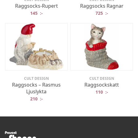
Raggsocks-Rupert
Raggsocks Ragnar
145
:-
725
:-
CULT DESIGN
CULT DESIGN
Raggsocks – Rasmus
Raggsockskatt
Ljuslykta
110
:-
210
:-