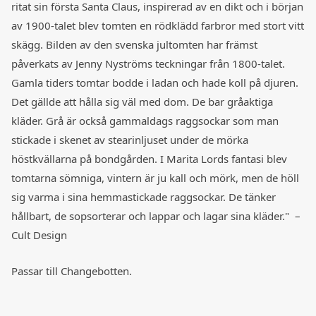
ritat sin första Santa Claus, inspirerad av en dikt och i början
av 1900-talet blev tomten en rödklädd farbror med stort vitt
skägg. Bilden av den svenska jultomten har främst
påverkats av Jenny Nyströms teckningar från 1800-talet.
Gamla tiders tomtar bodde i ladan och hade koll på djuren.
Det gällde att hålla sig väl med dom. De bar gråaktiga
kläder. Grå är också gammaldags raggsockar som man
stickade i skenet av stearinljuset under de mörka
höstkvällarna på bondgården. I Marita Lords fantasi blev
tomtarna sömniga, vintern är ju kall och mörk, men de höll
sig varma i sina hemmastickade raggsockar. De tänker
hållbart, de sopsorterar och lappar och lagar sina kläder." –
Cult Design
Passar till Changebotten.