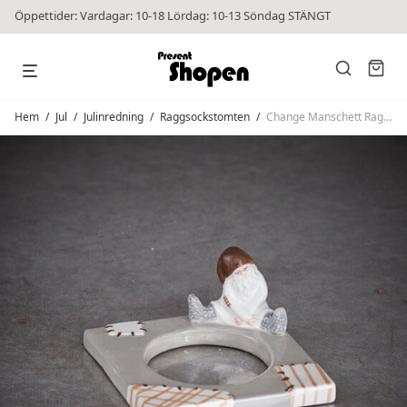
Öppettider: Vardagar: 10-18 Lördag: 10-13 Söndag STÄNGT
Hem
/
Jul
/
Julinredning
/
Raggsockstomten
/
Change Manschett Raggis-Roger Brun