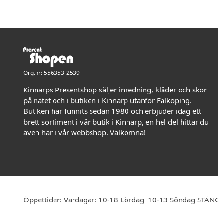
Org.nr: 556353-2539
Kinnarps Presentshop säljer inredning, kläder och skor
på nätet och i butiken i Kinnarp utanför Falköping.
Butiken har funnits sedan 1980 och erbjuder idag ett
brett sortiment i vår butik i Kinnarp, en hel del hittar du
även här i vår webbshop. Välkomna!
Öppettider: Vardagar: 10-18 Lördag: 10-13 Söndag STÄN