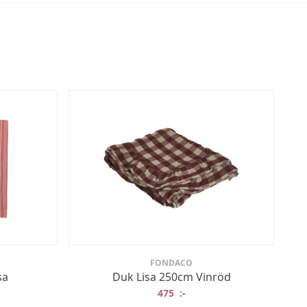
FONDACO
sa
Duk Lisa 250cm Vinröd
475
:-