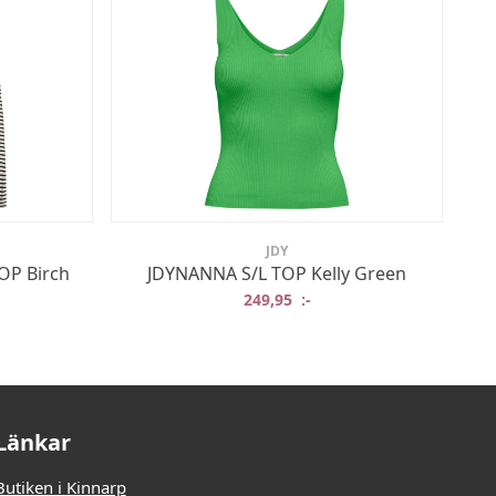
JDY
OP Birch
JDYNANNA S/L TOP Kelly Green
rungliga priset var: 379,95 :-.
t nuvarande priset är: 190 :-.
249,95
:-
Länkar
Butiken i Kinnarp