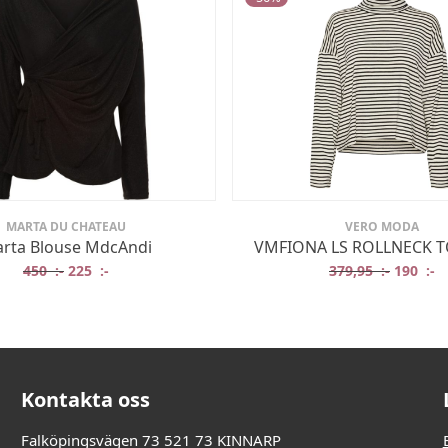
MARTA DU CHATEAU
VERO MODA
rta Blouse MdcAndi
VMFIONA LS ROLLNECK T
.
Det ursprungliga priset var: 450 :-.
Det nuvarande priset är: 225 :-.
Det ursp
De
450
:-
225
:-
379,95
:-
190
:-
Kontakta oss
Falköpingsvägen 73 521 73 KINNARP