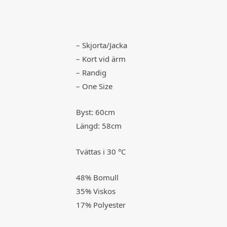
– Skjorta/Jacka
– Kort vid ärm
– Randig
– One Size
Byst: 60cm
Längd: 58cm
Tvättas i 30 °C
48% Bomull
35% Viskos
17% Polyester