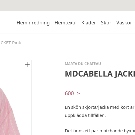
Heminredning
Hemtextil
Kläder
Skor
Väskor
CKET Pink
MARTA DU CHATEAU
MDCABELLA JACKE
600
:-
En skön skjorta/jacka med kort ärm
uppklädda tillfällen.
Det finns ett par matchande byxor t