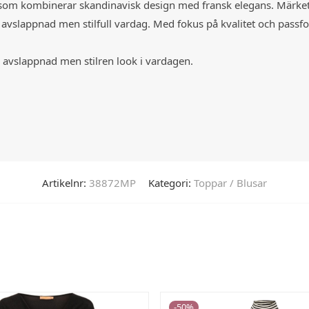
 som kombinerar skandinavisk design med fransk elegans. Märke
 avslappnad men stilfull vardag. Med fokus på kvalitet och passfo
 avslappnad men stilren look i vardagen.
Artikelnr:
38872MP
Kategori:
Toppar / Blusar
-
50
%