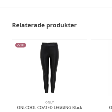
Relaterade produkter
-
50
%
ONLY
ONLCOOL COATED LEGGING Black
O