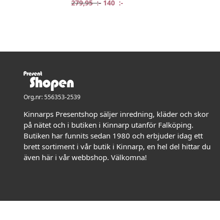
Det ursprungliga priset var: 279,95 
Det nuvarande priset är: 140 
279,95
:-
140
:-
Org.nr: 556353-2539
Kinnarps Presentshop säljer inredning, kläder och skor
på nätet och i butiken i Kinnarp utanför Falköping.
Butiken har funnits sedan 1980 och erbjuder idag ett
brett sortiment i vår butik i Kinnarp, en hel del hittar du
även här i vår webbshop. Välkomna!