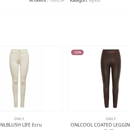
Artikelnr:
16635P
Kategori:
Byxor
-
50
%
ONLY
ONLY
NLBLUSH LIFE Ecru
ONLCOOL COATED LEGGING