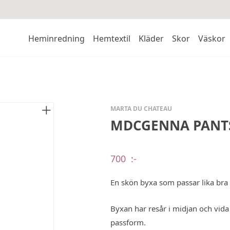
Heminredning
Hemtextil
Kläder
Skor
Väskor
MARTA DU CHATEAU
MDCGENNA PANTS
700
:-
En skön byxa som passar lika bra ti
Byxan har resår i midjan och vida 
passform.