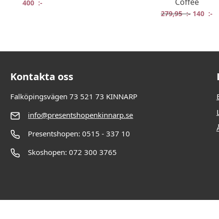
Coffee
:-.
:-.
400
:-
Det ursp
De
279,95
:-
140
:-
Kontakta oss
Falköpingsvägen 73 521 73 KINNARP
info@presentshopenkinnarp.se
Presentshopen: 0515 - 337 10
Skoshopen: 072 300 3765