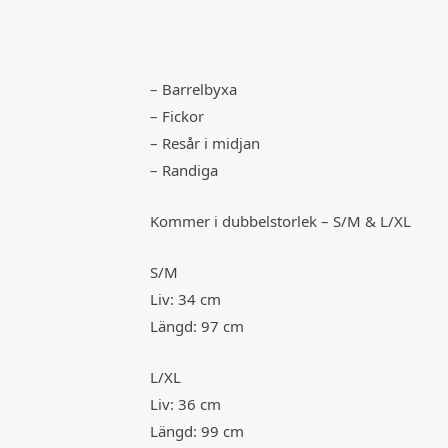
– Barrelbyxa
– Fickor
– Resår i midjan
– Randiga
Kommer i dubbelstorlek – S/M & L/XL
S/M
Liv: 34 cm
Längd: 97 cm
L/XL
Liv: 36 cm
Längd: 99 cm