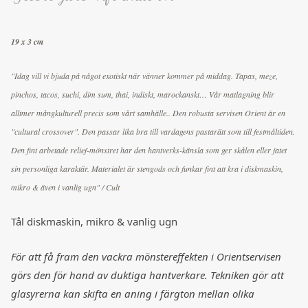
19 x 3 cm
"Idag vill vi bjuda på något exotiskt när vänner kommer på middag. Tapas, meze,
pinchos, tacos, suchi, dim sum, thai, indiskt, marockanskt… Vår matlagning blir
alltmer mångkulturell precis som vårt samhälle.. Den robusta servisen Orient är en
"cultural crossover". Den passar lika bra till vardagens pastarätt som till festmåltiden.
Den fint arbetade relief-mönstret har den hantverks-känsla som ger skålen eller fatet
sin personliga karaktär. Materialet är stengods och funkar fint att kra i diskmaskin,
mikro & även i vanlig ugn" / Cult
Tål diskmaskin, mikro & vanlig ugn
För att få fram den vackra mönstereffekten i Orientservisen
görs den för hand av duktiga hantverkare. Tekniken gör att
glasyrerna kan skifta en aning i färgton mellan olika