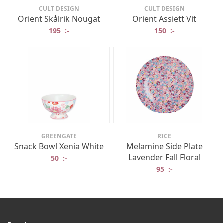
CULT DESIGN
CULT DESIGN
Orient Skålrik Nougat
Orient Assiett Vit
195
:-
150
:-
GREENGATE
RICE
Snack Bowl Xenia White
Melamine Side Plate
Lavender Fall Floral
50
:-
95
:-