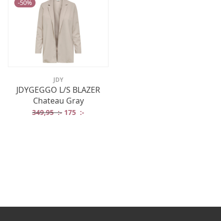
-
50
%
JDY
JDYGEGGO L/S BLAZER
Chateau Gray
Det ursprungliga priset var: 349,95 :-.
Det nuvarande priset är: 175 :-.
349,95
:-
175
:-