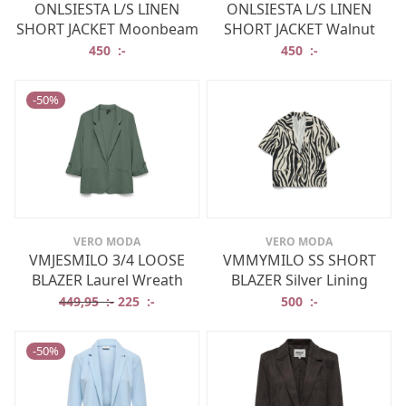
ONLSIESTA L/S LINEN
ONLSIESTA L/S LINEN
SHORT JACKET Moonbeam
SHORT JACKET Walnut
450
:-
450
:-
-
50
%
VERO MODA
VERO MODA
VMJESMILO 3/4 LOOSE
VMMYMILO SS SHORT
BLAZER Laurel Wreath
BLAZER Silver Lining
Det ursprungliga priset var: 449,95 :-.
Det nuvarande priset är: 225 :-.
449,95
:-
225
:-
500
:-
-
50
%