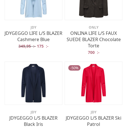
JDY
ONLY
JDYGEGGO LIFE L/S BLAZER
ONLINA LIFE L/S FAUX
Cashmere Blue
SUEDE BLAZER Chocolate
Torte
Det ursprungliga priset var: 349,95 :-.
Det nuvarande priset är: 175 :-.
349,95
:-
175
:-
700
:-
-
50
%
JDY
JDY
JDYGEGGO L/S BLAZER
JDYGEGGO L/S BLAZER Ski
Black Iris
Patrol