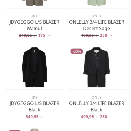
JDY
ONLY
JDYGEGGO L/S BLAZER
ONLELLY 3/4 LIFE BLAZER
Walnut
Desert Sage
Det ursprungliga priset var: 349,95 :-.
Det nuvarande priset är: 175 :-.
Det ursprungliga
Det nuvar
349,95
:-
175
:-
499,95
:-
250
:-
-
50
%
JDY
ONLY
JDYGEGGO L/S BLAZER
ONLELLY 3/4 LIFE BLAZER
Black
Black
Det ursprungliga
Det nuvar
349,95
:-
499,95
:-
250
:-