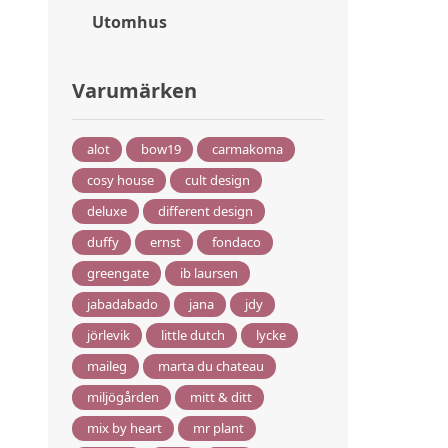
Utomhus
Varumärken
alot
bow19
carmakoma
cosy house
cult design
deluxe
different design
duffy
ernst
fondaco
greengate
ib laursen
jabadabado
jana
jdy
jörlevik
little dutch
lycke
maileg
marta du chateau
miljögården
mitt & ditt
mix by heart
mr plant