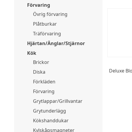
Förvaring
Övrig förvaring
Plåtburkar
Träförvaring
Hjärtan/Änglar/Stjärnor
Kök
Brickor
Deluxe Bl
Diska
Förkläden
Förvaring
Grytlappar/Grillvantar
Grytunderlägg
Kökshanddukar
Kylskåpsmagneter