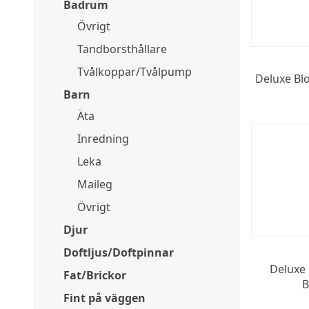
Badrum
Övrigt
Tandborsthållare
Tvålkoppar/Tvålpump
Deluxe Blo
Barn
Äta
Inredning
Leka
Maileg
Övrigt
Djur
Doftljus/Doftpinnar
Deluxe 
Fat/Brickor
B
Fint på väggen