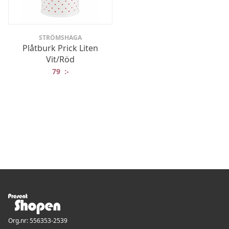
STRÖMSHAGA
Plåtburk Prick Liten
Vit/Röd
79
:-
Org.nr: 556353-2539